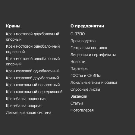
Краны
О предприятии
Кран мостовой двухбалочный
О ПЗПО
опорный
Производство
Кран мостовой однобалочный
География поставок
подвесной
Лицензии и сертификаты
Кран мостовой однобалочный
Новости
опорный
Партнеры
Кран козловой однобалочный
ГОСТы и СНИПы
Кран козловой двухбалочный
Локальные акты и ссылки
Кран консольный поворотный
Опросные листы
Кран консольный передвижной
Вакансии
Кран-балка подвесная
Статьи
Кран-балка опорная
Фотогалерея
Легкая крановая система