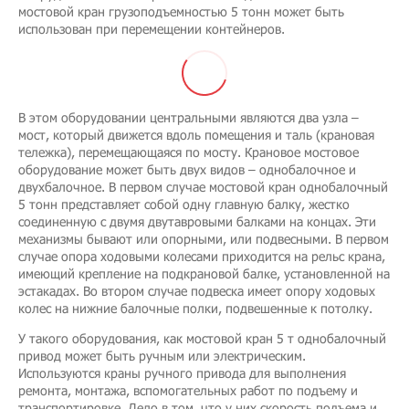
мостовой кран грузоподъемностью 5 тонн может быть
использован при перемещении контейнеров.
В этом оборудовании центральными являются два узла –
мост, который движется вдоль помещения и таль (крановая
тележка), перемещающаяся по мосту. Крановое мостовое
оборудование может быть двух видов – однобалочное и
двухбалочное. В первом случае мостовой кран однобалочный
5 тонн представляет собой одну главную балку, жестко
соединенную с двумя двутавровыми балками на концах. Эти
механизмы бывают или опорными, или подвесными. В первом
случае опора ходовыми колесами приходится на рельс крана,
имеющий крепление на подкрановой балке, установленной на
эстакадах. Во втором случае подвеска имеет опору ходовых
колес на нижние балочные полки, подвешенные к потолку.
У такого оборудования, как мостовой кран 5 т однобалочный
привод может быть ручным или электрическим.
Используются краны ручного привода для выполнения
ремонта, монтажа, вспомогательных работ по подъему и
транспортировке. Дело в том, что у них скорость подъема и