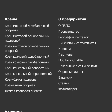
Краны
О предприятии
Кран мостовой двухбалочный
О ПЗПО
опорный
Производство
Кран мостовой однобалочный
География поставок
подвесной
Лицензии и сертификаты
Кран мостовой однобалочный
Новости
опорный
Партнеры
Кран козловой однобалочный
ГОСТы и СНИПы
Кран козловой двухбалочный
Локальные акты и ссылки
Кран консольный поворотный
Опросные листы
Кран консольный передвижной
Вакансии
Кран-балка подвесная
Статьи
Кран-балка опорная
Фотогалерея
Легкая крановая система
Контакты