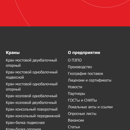
Краны
О предприятии
Кран мостовой двухбалочный
О ПЗПО
опорный
Производство
Кран мостовой однобалочный
География поставок
подвесной
Лицензии и сертификаты
Кран мостовой однобалочный
Новости
опорный
Партнеры
Кран козловой однобалочный
ГОСТы и СНИПы
Кран козловой двухбалочный
Локальные акты и ссылки
Кран консольный поворотный
Опросные листы
Кран консольный передвижной
Вакансии
Кран-балка подвесная
Статьи
Кран-балка опорная