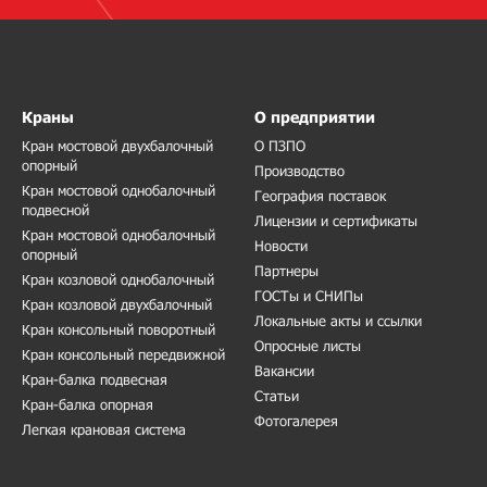
Краны
О предприятии
Кран мостовой двухбалочный
О ПЗПО
опорный
Производство
Кран мостовой однобалочный
География поставок
подвесной
Лицензии и сертификаты
Кран мостовой однобалочный
Новости
опорный
Партнеры
Кран козловой однобалочный
ГОСТы и СНИПы
Кран козловой двухбалочный
Локальные акты и ссылки
Кран консольный поворотный
Опросные листы
Кран консольный передвижной
Вакансии
Кран-балка подвесная
Статьи
Кран-балка опорная
Фотогалерея
Легкая крановая система