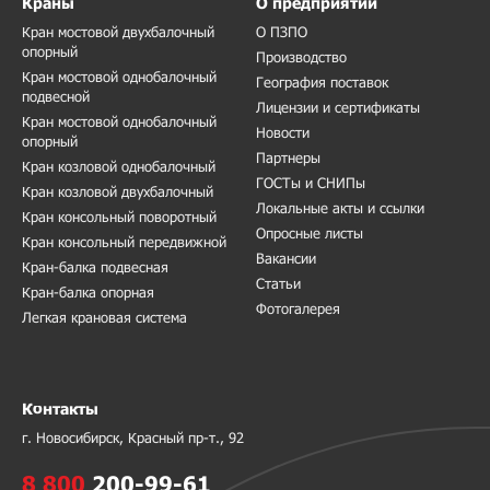
Краны
О предприятии
Кран мостовой двухбалочный
О ПЗПО
опорный
Производство
Кран мостовой однобалочный
География поставок
подвесной
Лицензии и сертификаты
Кран мостовой однобалочный
Новости
опорный
Партнеры
Кран козловой однобалочный
ГОСТы и СНИПы
Кран козловой двухбалочный
Локальные акты и ссылки
Кран консольный поворотный
Опросные листы
Кран консольный передвижной
Вакансии
Кран-балка подвесная
Статьи
Кран-балка опорная
Фотогалерея
Легкая крановая система
Контакты
г. Новосибирск, Красный пр-т., 92
8 800
200-99-61