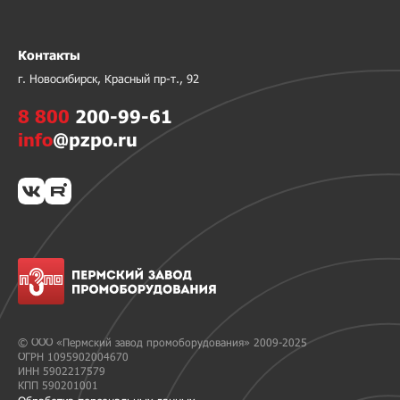
Контакты
г. Новосибирск, Красный пр-т., 92
8 800
200-99-61
info
@pzpo.ru
© ООО «Пермский завод промоборудования» 2009-2025
ОГРН 1095902004670
ИНН 5902217579
КПП 590201001