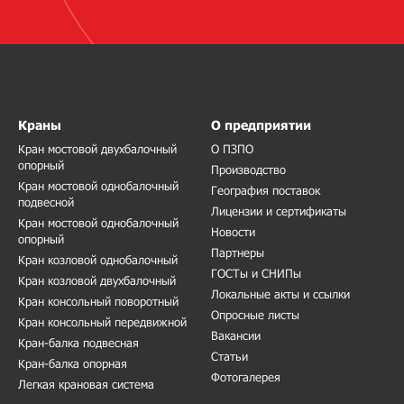
Краны
О предприятии
Кран мостовой двухбалочный
О ПЗПО
опорный
Производство
Кран мостовой однобалочный
География поставок
подвесной
Лицензии и сертификаты
Кран мостовой однобалочный
Новости
опорный
Партнеры
Кран козловой однобалочный
ГОСТы и СНИПы
Кран козловой двухбалочный
Локальные акты и ссылки
Кран консольный поворотный
Опросные листы
Кран консольный передвижной
Вакансии
Кран-балка подвесная
Статьи
Кран-балка опорная
Фотогалерея
Легкая крановая система