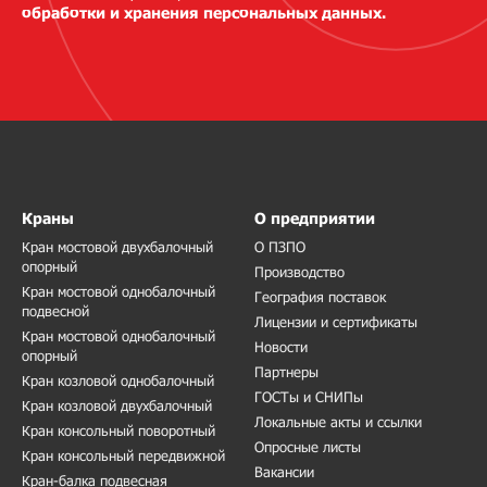
обработки и хранения персональных данных.
Краны
О предприятии
Кран мостовой двухбалочный
О ПЗПО
опорный
Производство
Кран мостовой однобалочный
География поставок
подвесной
Лицензии и сертификаты
Кран мостовой однобалочный
Новости
опорный
Партнеры
Кран козловой однобалочный
ГОСТы и СНИПы
Кран козловой двухбалочный
Локальные акты и ссылки
Кран консольный поворотный
Опросные листы
Кран консольный передвижной
Вакансии
Кран-балка подвесная