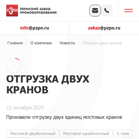
info
@pzpo.ru
zakaz
@pzpo.ru
Главная
О компании
Новости
Отгрузка двух кранов
ОТГРУЗКА ДВУХ
КРАНОВ
21 октября 2025
Произвели отгрузку двух единиц мостовых кранов
Мостовой двухбалочный
Мостовой однобалочный
5 тонн