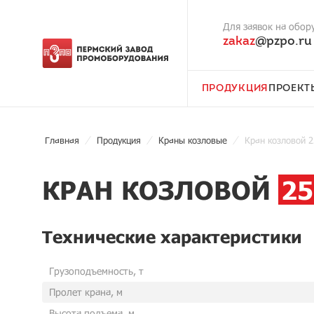
Для заявок на обор
zakaz
@pzpo.ru
ПРОДУКЦИЯ
ПРОЕКТ
Главная
Продукция
Краны козловые
Кран козловой 2
КРАН КОЗЛОВОЙ
25
Технические характеристики
Грузоподъемность, т
Пролет крана, м
Высота подъема, м