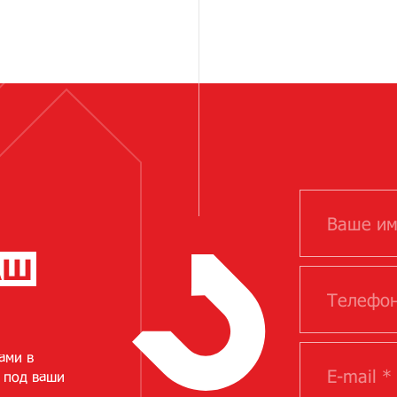
АШ
ами в
 под ваши