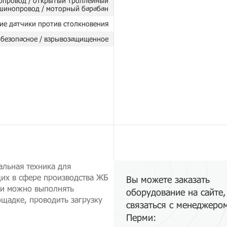
опровод / открытый троллейный
шинопровод / моторный барабан
ие датчики против столкновения
безопасное / взрывозащищенное
альная техника для
их в сфере производства ЖБ
Вы можете заказать
ки можно выполнять
оборудование на сайте,
ощадке, проводить загрузку
связаться с менеджеро
Перми: