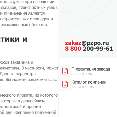
используется при оснащении
складов, транспортных узлов
м применения является
я строительных площадок и
 промышленных объектов.
тики и
zakaz
@pzpo.ru
8 800
200-99-61
росов заказчика и
раметрам. В частности, может
Презентация завода
 Данные параметры
PDF — 9,3 Мб
в. Вы можете ознакомиться с
Каталог компании
.
PDF — 9,15 Мб
ческого проката, из которого
 которые в дальнейшем
втоматикой и прочим
ой для крепления подъемной