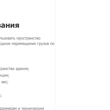
вания
льзовать пространство
одное перемещение грузов по
ранства здания;
кции;
 вес;
;
размерам и техническим