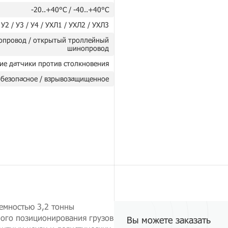
-20..+40°C / -40..+40°C
 У2 / У3 / У4 / УХЛ1 / УХЛ2 / УХЛ3
опровод / открытый троллейный
шинопровод
ие датчики против столкновения
безопасное / взрывозащищенное
емностью 3,2 тонны
ного позиционирования грузов
Вы можете заказать