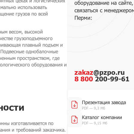
онтных цехах и логистических
оборудование на сайте,
имально использовать
связаться с менеджеро
щение грузов по всей
Перми:
ным весом, высокой
честве грузоподъемного
ечивающая плавный подъем и
. Подвесные однобалочные
ченным пространством, где
нологического оборудования и
zakaz
@pzpo.ru
8 800
200-99-61
Презентация завода
ности
PDF — 9,3 Мб
Каталог компании
онны изготавливается по
PDF — 9,15 Мб
ания и требований заказчика.