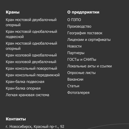
Краны
О предприятии
Кран мостовой двухбалочный
О ПЗПО
опорный
Производство
Кран мостовой однобалочный
География поставок
подвесной
Лицензии и сертификаты
Кран мостовой однобалочный
Новости
опорный
Партнеры
Кран козловой однобалочный
ГОСТы и СНИПы
Кран козловой двухбалочный
Локальные акты и ссылки
Кран консольный поворотный
Опросные листы
Кран консольный передвижной
Вакансии
Кран-балка подвесная
Статьи
Кран-балка опорная
Фотогалерея
Легкая крановая система
Контакты
г. Новосибирск, Красный пр-т., 92