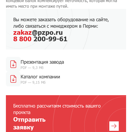
концевой балок компенсирует неточность, которая могла
иметь место при монтаже путей.
Вы можете заказать оборудование на сайте,
либо связаться с менеджером в Перми:
zakaz
@pzpo.ru
8 800
200-99-61
Презентация завода
PDF — 9,3 Мб
Каталог компании
PDF — 9,15 Мб
Бесплатно рассчитаем стоимость вашего
проекта
Отправить
заявку