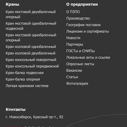
Краны
О предприятии
Кран мостовой двухбалочный
О ПЗПО
опорный
Производство
Кран мостовой однобалочный
География поставок
подвесной
Лицензии и сертификаты
Кран мостовой однобалочный
Новости
опорный
Партнеры
Кран козловой однобалочный
ГОСТы и СНИПы
Кран козловой двухбалочный
Локальные акты и ссылки
Кран консольный поворотный
Опросные листы
Кран консольный передвижной
Вакансии
Кран-балка подвесная
Статьи
Кран-балка опорная
Фотогалерея
Легкая крановая система
Контакты
г. Новосибирск, Красный пр-т., 92