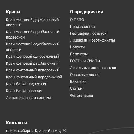
Краны
О предприятии
Кран мостовой двухбалочный
О ПЗПО
опорный
Производство
Кран мостовой однобалочный
География поставок
подвесной
Лицензии и сертификаты
Кран мостовой однобалочный
Новости
опорный
Партнеры
Кран козловой однобалочный
ГОСТы и СНИПы
Кран козловой двухбалочный
Локальные акты и ссылки
Кран консольный поворотный
Опросные листы
Кран консольный передвижной
Вакансии
Кран-балка подвесная
Статьи
Кран-балка опорная
Фотогалерея
Легкая крановая система
Контакты
г. Новосибирск, Красный пр-т., 92