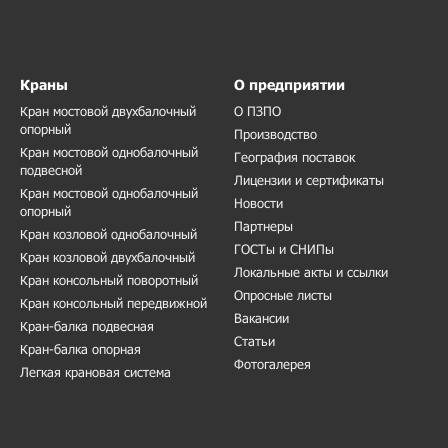
Краны
О предприятии
Кран мостовой двухбалочный
О ПЗПО
опорный
Производство
Кран мостовой однобалочный
География поставок
подвесной
Лицензии и сертификаты
Кран мостовой однобалочный
Новости
опорный
Партнеры
Кран козловой однобалочный
ГОСТы и СНИПы
Кран козловой двухбалочный
Локальные акты и ссылки
Кран консольный поворотный
Опросные листы
Кран консольный передвижной
Вакансии
Кран-балка подвесная
Статьи
Кран-балка опорная
Фотогалерея
Легкая крановая система