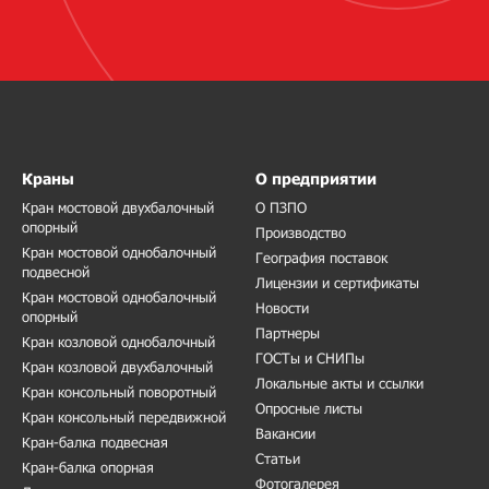
Краны
О предприятии
Кран мостовой двухбалочный
О ПЗПО
опорный
Производство
Кран мостовой однобалочный
География поставок
подвесной
Лицензии и сертификаты
Кран мостовой однобалочный
Новости
опорный
Партнеры
Кран козловой однобалочный
ГОСТы и СНИПы
Кран козловой двухбалочный
Локальные акты и ссылки
Кран консольный поворотный
Опросные листы
Кран консольный передвижной
Вакансии
Кран-балка подвесная
Статьи
Кран-балка опорная
Фотогалерея