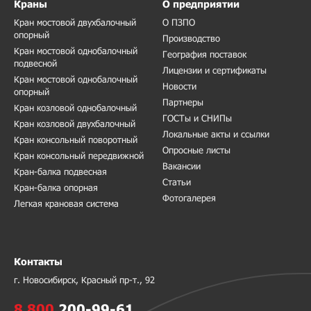
Краны
О предприятии
Кран мостовой двухбалочный
О ПЗПО
опорный
Производство
Кран мостовой однобалочный
География поставок
подвесной
Лицензии и сертификаты
Кран мостовой однобалочный
Новости
опорный
Партнеры
Кран козловой однобалочный
ГОСТы и СНИПы
Кран козловой двухбалочный
Локальные акты и ссылки
Кран консольный поворотный
Опросные листы
Кран консольный передвижной
Вакансии
Кран-балка подвесная
Статьи
Кран-балка опорная
Фотогалерея
Легкая крановая система
Контакты
г. Новосибирск, Красный пр-т., 92
8 800
200-99-61