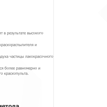
т в результате высокого
 краскораспылителя и
здуха частицы лакокрасочного
ся более равномерно и
о краскопульта.
метода