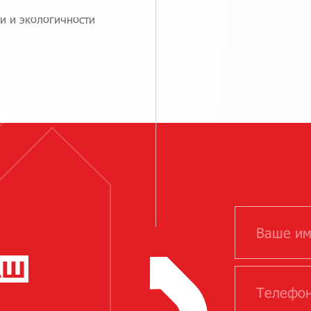
и и экологичности
АШ