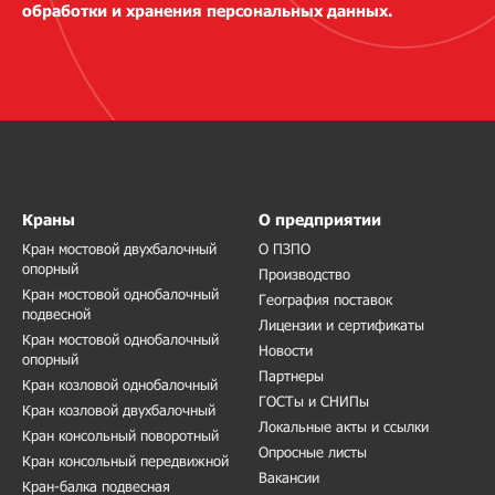
обработки и хранения персональных данных.
Краны
О предприятии
Кран мостовой двухбалочный
О ПЗПО
опорный
Производство
Кран мостовой однобалочный
География поставок
подвесной
Лицензии и сертификаты
Кран мостовой однобалочный
Новости
опорный
Партнеры
Кран козловой однобалочный
ГОСТы и СНИПы
Кран козловой двухбалочный
Локальные акты и ссылки
Кран консольный поворотный
Опросные листы
Кран консольный передвижной
Вакансии
Кран-балка подвесная