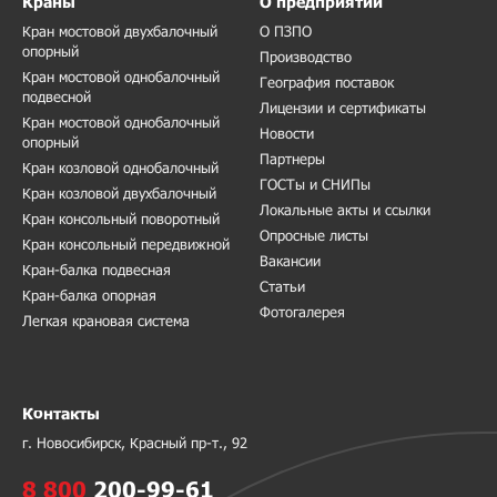
Краны
О предприятии
Кран мостовой двухбалочный
О ПЗПО
опорный
Производство
Кран мостовой однобалочный
География поставок
подвесной
Лицензии и сертификаты
Кран мостовой однобалочный
Новости
опорный
Партнеры
Кран козловой однобалочный
ГОСТы и СНИПы
Кран козловой двухбалочный
Локальные акты и ссылки
Кран консольный поворотный
Опросные листы
Кран консольный передвижной
Вакансии
Кран-балка подвесная
Статьи
Кран-балка опорная
Фотогалерея
Легкая крановая система
Контакты
г. Новосибирск, Красный пр-т., 92
8 800
200-99-61