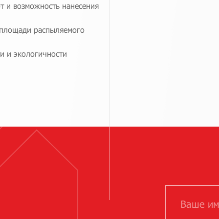
т и возможность нанесения
 площади распыляемого
и и экологичности