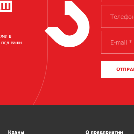
АШ
ами в
 под ваши
ОТПРА
Краны
О предприятии