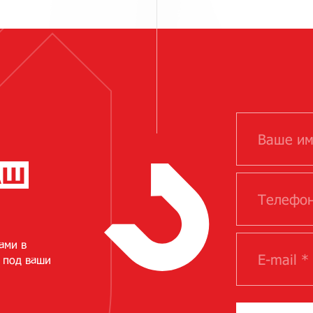
АШ
ами в
 под ваши