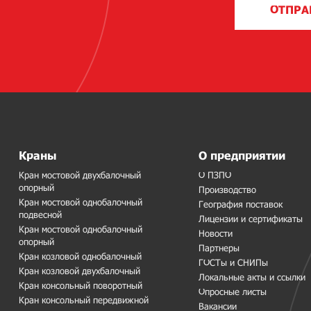
ОТПРА
Краны
О предприятии
Кран мостовой двухбалочный
О ПЗПО
опорный
Производство
Кран мостовой однобалочный
География поставок
подвесной
Лицензии и сертификаты
Кран мостовой однобалочный
Новости
опорный
Партнеры
Кран козловой однобалочный
ГОСТы и СНИПы
Кран козловой двухбалочный
Локальные акты и ссылки
Кран консольный поворотный
Опросные листы
Кран консольный передвижной
Вакансии